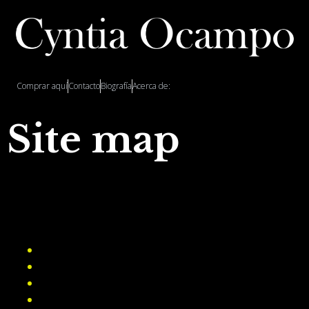
Comprar aquí
Contacto
Biografía
Acerca de:
Site map
Pages
Sample Page
Aviso de privacidad
Home
Biografía