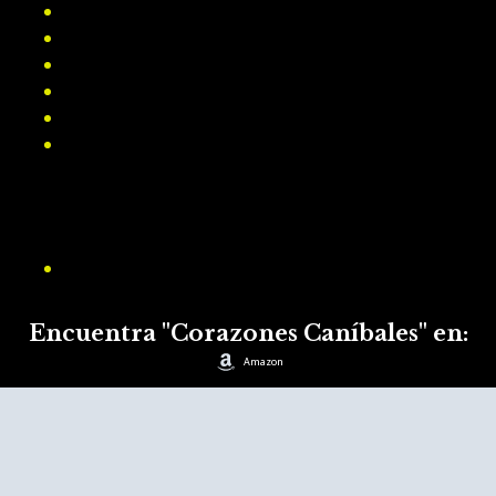
Acerca de:
Site map
Compra tus libros aquí
Links
Política cookies
Aviso legal
Categories
Uncategorized
Encuentra "Corazones Caníbales" en:
Amazon